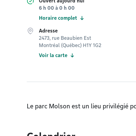
Ouvert aujourd'hui
6 h 00
à
0 h 00
Horaire complet
Adresse
2473, rue Beaubien Est
Montréal (Québec) H1Y 1G2
Voir la carte
Le parc Molson est un lieu privilégié p