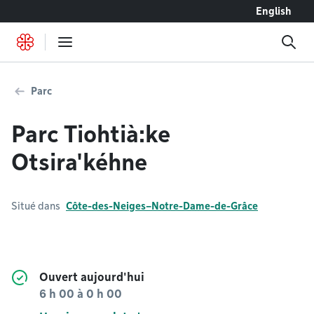
Accéder au contenu
English
Parc
Parc Tiohtià:ke
Otsira'kéhne
Situé dans
Côte-des-Neiges–Notre-Dame-de-Grâce
Ouvert aujourd'hui
6 h 00
à
0 h 00