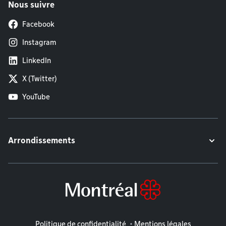
Nous suivre
Facebook
Instagram
LinkedIn
X (Twitter)
YouTube
Arrondissements
Mentions légales
Politique de confidentialité
Mentions légales