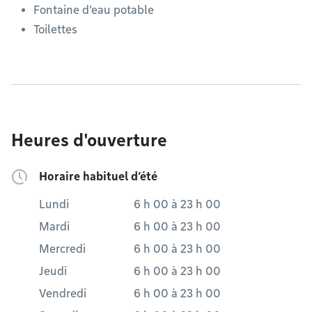
Fontaine d'eau potable
Toilettes
Heures d'ouverture
Horaire habituel d’été
Lundi
6 h 00
à
23 h 00
Mardi
6 h 00
à
23 h 00
Mercredi
6 h 00
à
23 h 00
Jeudi
6 h 00
à
23 h 00
Vendredi
6 h 00
à
23 h 00