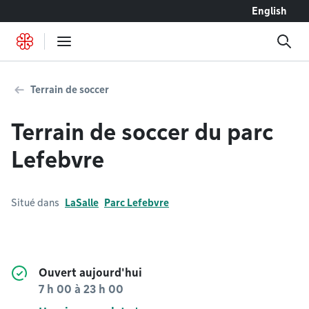
Accéder au contenu
English
Terrain de soccer
Terrain de soccer du parc
Lefebvre
Situé dans
LaSalle
Parc Lefebvre
Ouvert aujourd'hui
7 h 00
à
23 h 00