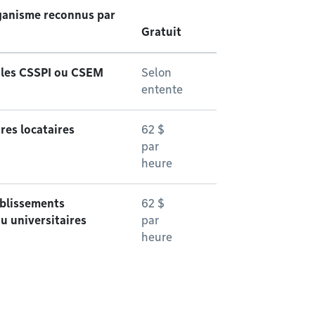
rganisme reconnus par
Gratuit
coles CSSPI ou CSEM
Selon
entente
res locataires
62 $
par
heure
ablissements
62 $
ou universitaires
par
heure