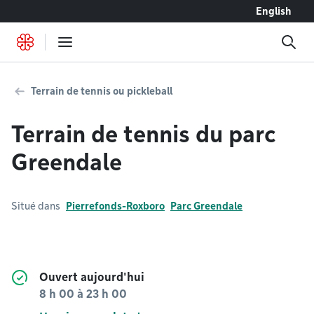
Accéder au contenu
English
Terrain de tennis ou pickleball
Terrain de tennis du parc
Greendale
Situé dans
Pierrefonds-Roxboro
Parc Greendale
Ouvert aujourd'hui
8 h 00
à
23 h 00