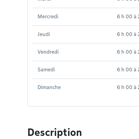
Mercredi
6 h 00
à
Jeudi
6 h 00
à
Vendredi
6 h 00
à
Samedi
6 h 00
à
Dimanche
6 h 00
à
Description