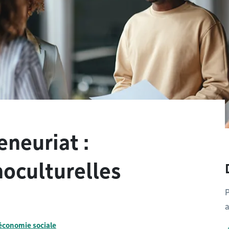
eneuriat :
oculturelles
a
économie sociale