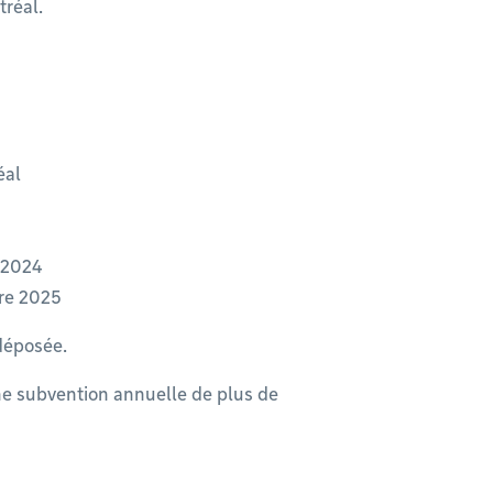
réal.
éal
 2024
bre 2025
 déposée.
ne subvention annuelle de plus de