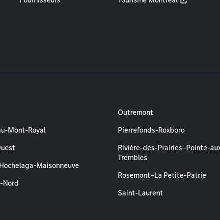
Fournisseurs
Tourisme Montréal
Outremont
au-Mont-Royal
Pierrefonds-Roxboro
Ouest
Rivière-des-Prairies–Pointe-au
Trembles
–Hochelaga-Maisonneuve
Rosemont–La Petite-Patrie
l-Nord
Saint-Laurent