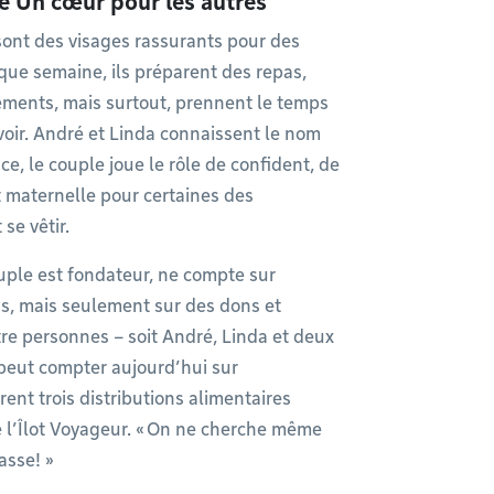
me Un cœur pour les autres
sont des visages rassurants pour des
que semaine, ils préparent des repas,
tements, mais surtout, prennent le temps
 voir. André et Linda connaissent le nom
ce, le couple joue le rôle de confident, de
et maternelle pour certaines des
se vêtir.
uple est fondateur, ne compte sur
s, mais seulement sur des dons et
e personnes – soit André, Linda et deux
t peut compter aujourd’hui sur
nt trois distributions alimentaires
e l’Îlot Voyageur. « On ne cherche même
asse! »