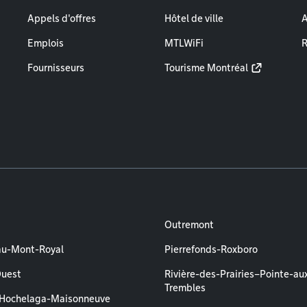
Appels d'offres
Hôtel de ville
A
Emplois
MTLWiFi
R
Fournisseurs
Tourisme Montréal
Outremont
au-Mont-Royal
Pierrefonds-Roxboro
Ouest
Rivière-des-Prairies–Pointe-au
Trembles
–Hochelaga-Maisonneuve