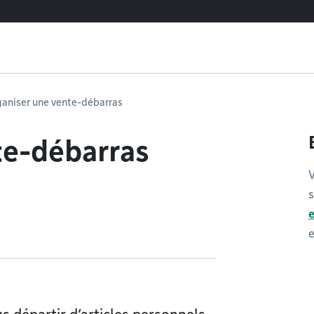
aniser une vente-débarras
te-débarras
V
s
e
e