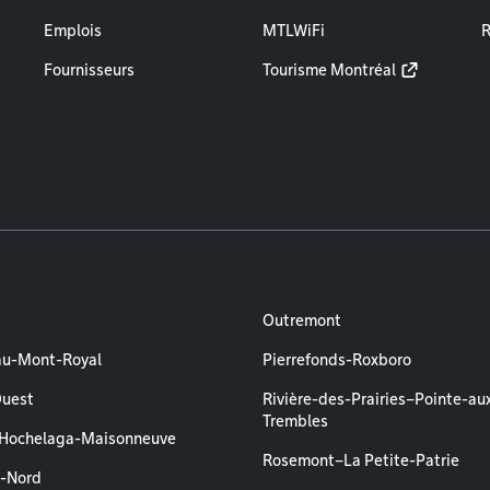
Emplois
MTLWiFi
R
Fournisseurs
Tourisme Montréal
Outremont
au-Mont-Royal
Pierrefonds-Roxboro
Ouest
Rivière-des-Prairies–Pointe-au
Trembles
–Hochelaga-Maisonneuve
Rosemont–La Petite-Patrie
l-Nord