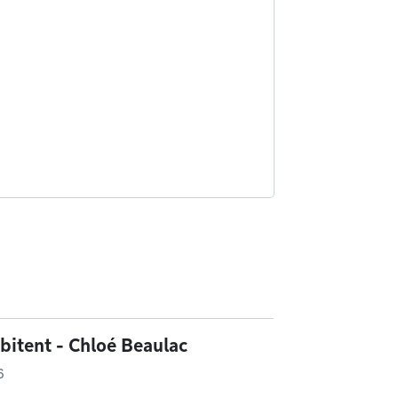
abitent - Chloé Beaulac
6