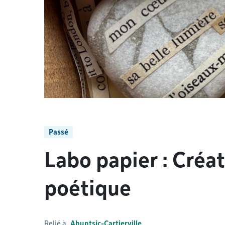
Passé
Labo papier : Créa
poétique
Relié à
Ahuntsic-Cartierville