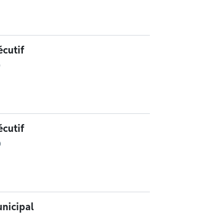
cutif
0
cutif
0
nicipal