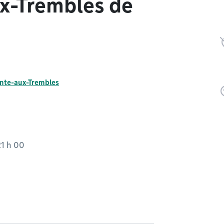
ux-Trembles de
inte-aux-Trembles
21 h 00