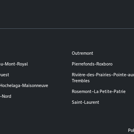
Outremont
au-Mont-Royal
Pierrefonds-Roxboro
Ouest
Rivière-des-Prairies–Pointe-au
Trembles
–Hochelaga-Maisonneuve
Rosemont–La Petite-Patrie
l-Nord
Saint-Laurent
M
Pol