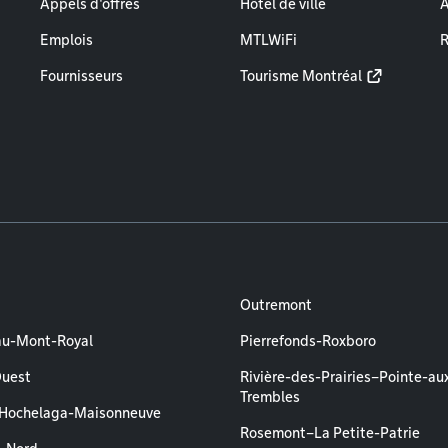
Appels d'offres
Hôtel de ville
A
Emplois
MTLWiFi
R
Fournisseurs
Tourisme Montréal
Outremont
au-Mont-Royal
Pierrefonds-Roxboro
Ouest
Rivière-des-Prairies–Pointe-au
Trembles
–Hochelaga-Maisonneuve
Rosemont–La Petite-Patrie