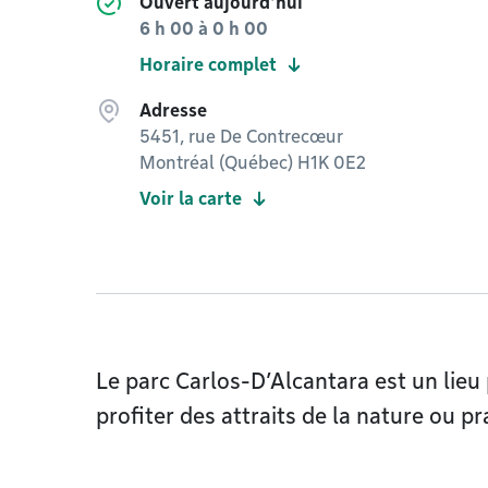
Ouvert aujourd'hui
6 h 00
à
0 h 00
Horaire complet
Adresse
5451, rue De Contrecœur
Montréal (Québec) H1K 0E2
Voir la carte
Le parc Carlos-D’Alcantara est un lieu 
profiter des attraits de la nature ou pra