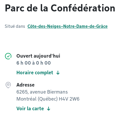
Parc de la Confédération
Situé dans
Côte-des-Neiges–Notre-Dame-de-Grâce
Ouvert aujourd'hui
6 h 00
à
0 h 00
Horaire complet
Adresse
6265, avenue Biermans
Montréal (Québec) H4V 2W6
Voir la carte