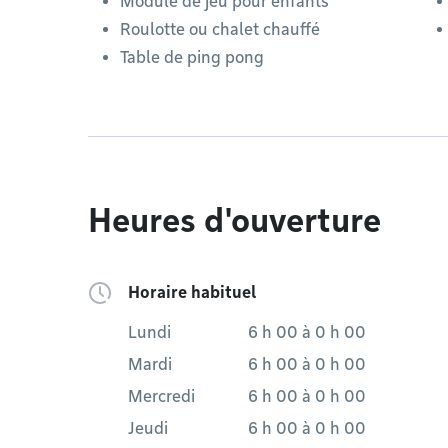
Module de jeu pour enfants
Roulotte ou chalet chauffé
Table de ping pong
Heures d'ouverture
Horaire habituel
Lundi
6 h 00
à
0 h 00
Mardi
6 h 00
à
0 h 00
Mercredi
6 h 00
à
0 h 00
Jeudi
6 h 00
à
0 h 00