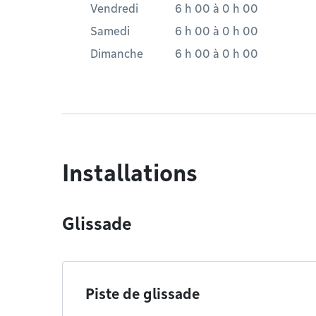
Vendredi
6 h 00
à
0 h 00
Samedi
6 h 00
à
0 h 00
Dimanche
6 h 00
à
0 h 00
Installations
Glissade
Piste de glissade