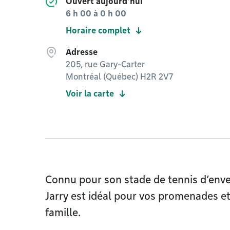
Ouvert aujourd'hui
6 h 00
à
0 h 00
Horaire complet
Adresse
205, rue Gary-Carter
Montréal (Québec) H2R 2V7
Voir la carte
Connu pour son stade de tennis d’enver
Jarry est idéal pour vos promenades et
famille.