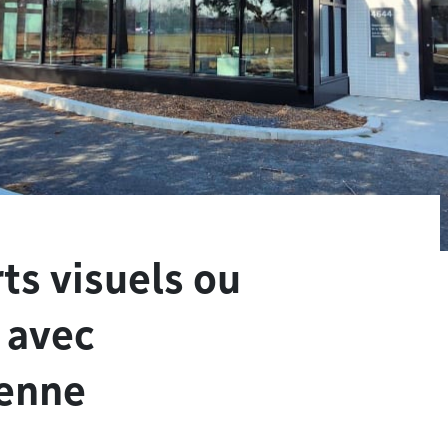
rts visuels ou
 avec
yenne