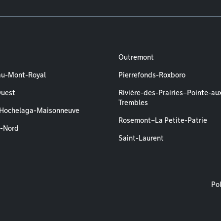
Outremont
au-Mont-Royal
Pierrefonds-Roxboro
Ouest
Rivière-des-Prairies–Pointe-au
Trembles
–Hochelaga-Maisonneuve
Rosemont–La Petite-Patrie
l-Nord
Saint-Laurent
M
Pol