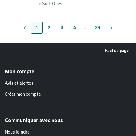
Le Sud-Ouest
1
2
3
4
…
29
Page
Page
Page
Page
Page
Haut de page
Menu de pied de page
Mon compte
Avis et alertes
Créer mon compte
Communiquer avec nous
Nous joindre