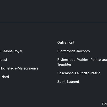
Outremont
au-Mont-Royal
Pierrefonds-Roxboro
Ouest
Rivière-des-Prairies–Pointe-au
Trembles
–Hochelaga-Maisonneuve
Rosemont–La Petite-Patrie
l-Nord
Saint-Laurent
M
Pol