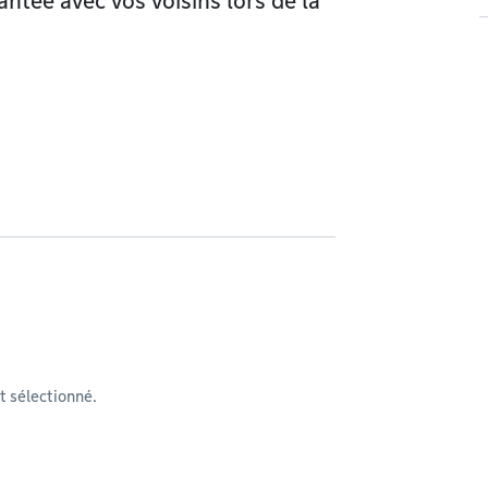
ntée avec vos voisins lors de la
 sélectionné.