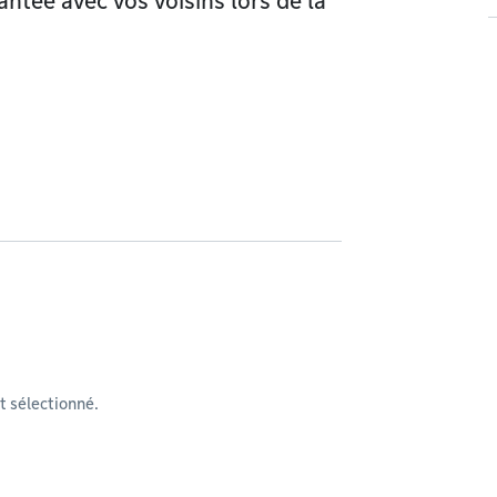
ntée avec vos voisins lors de la
 sélectionné.