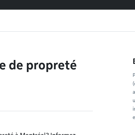
e de propreté
P
(
a
u
i
e