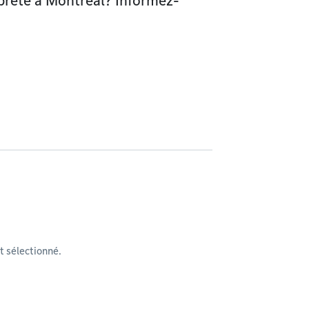
reté à Montréal? Informez-
 sélectionné.