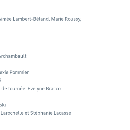
, Aimée Lambert-Béland, Marie Roussy,
 Archambault
lexie Pommier
é
e de tournée: Evelyne Bracco
ski
a Larochelle et Stéphanie Lacasse