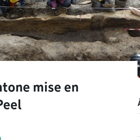
htone mise en
Peel
s