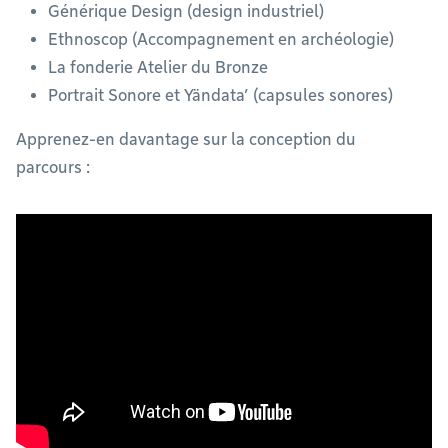
Générique Design (design industriel)
Ethnoscop (Accompagnement en archéologie)
La fonderie Atelier du Bronze
Portrait Sonore et Yändata’ (capsules sonores)
Apprenez-en davantage sur la conception du
parcours :