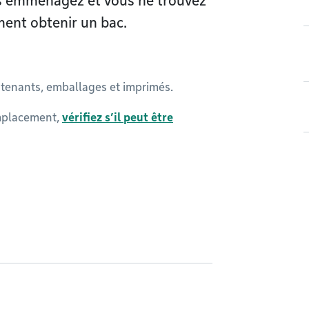
us emménagez et vous ne trouvez
ment obtenir un bac.
ontenants, emballages et imprimés.
emplacement,
vérifiez s’il peut être