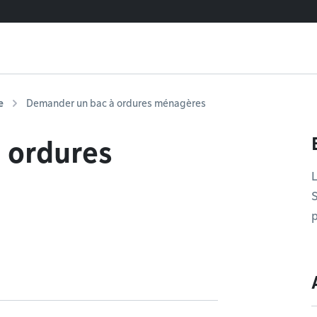
e
Demander un bac à ordures ménagères
 ordures
L
S
p