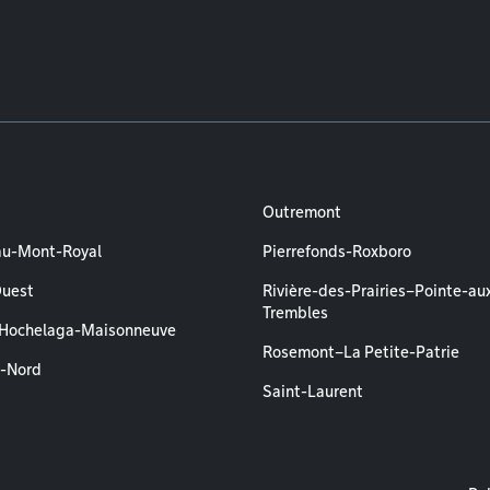
Outremont
au-Mont-Royal
Pierrefonds-Roxboro
Ouest
Rivière-des-Prairies–Pointe-au
Trembles
–Hochelaga-Maisonneuve
Rosemont–La Petite-Patrie
l-Nord
Saint-Laurent