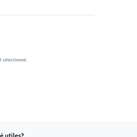
 sélectionné.
é utiles?