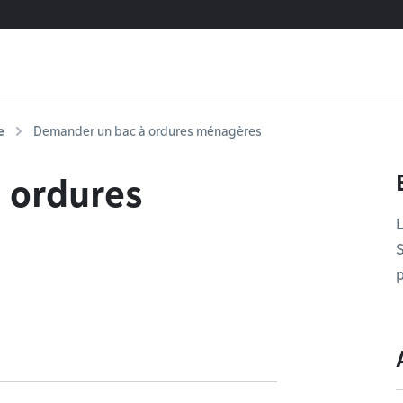
e
Demander un bac à ordures ménagères
 ordures
L
S
p