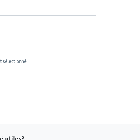
 sélectionné.
é utiles?