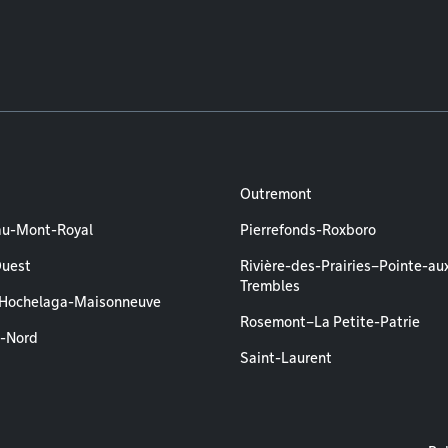
Outremont
au-Mont-Royal
Pierrefonds-Roxboro
Ouest
Rivière-des-Prairies–Pointe-au
Trembles
–Hochelaga-Maisonneuve
Rosemont–La Petite-Patrie
l-Nord
Saint-Laurent