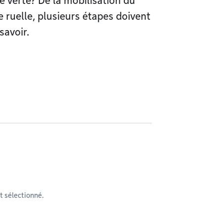
e verte? De la mobilisation du
e ruelle, plusieurs étapes doivent
savoir.
 sélectionné.