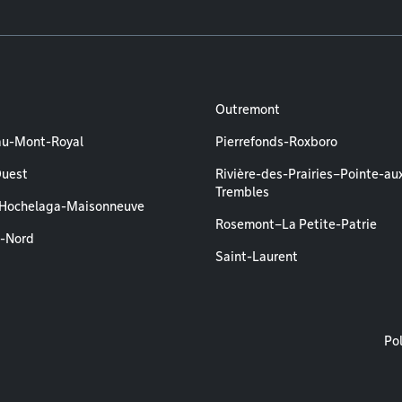
Outremont
au-Mont-Royal
Pierrefonds-Roxboro
Ouest
Rivière-des-Prairies–Pointe-au
Trembles
–Hochelaga-Maisonneuve
Rosemont–La Petite-Patrie
l-Nord
Saint-Laurent
M
Pol