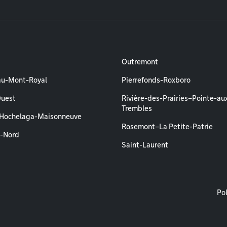
Outremont
au-Mont-Royal
Pierrefonds-Roxboro
Ouest
Rivière-des-Prairies–Pointe-au
Trembles
–Hochelaga-Maisonneuve
Rosemont–La Petite-Patrie
l-Nord
Saint-Laurent
M
Pol