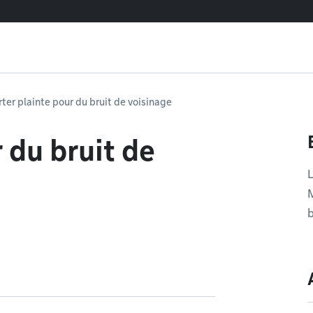
rter plainte pour du bruit de voisinage
 du bruit de
L
M
b