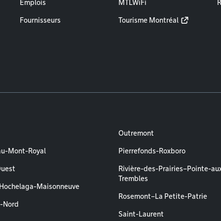
Emplois
MTLWiFi
R
Fournisseurs
Tourisme Montréal
Outremont
au-Mont-Royal
Pierrefonds-Roxboro
Ouest
Rivière-des-Prairies–Pointe-au
Trembles
–Hochelaga-Maisonneuve
Rosemont–La Petite-Patrie
l-Nord
Saint-Laurent