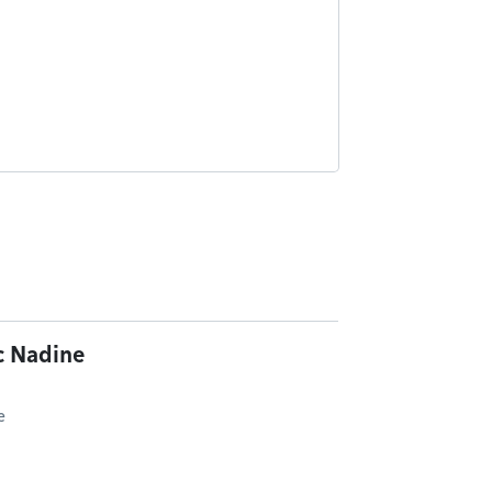
c Nadine
e