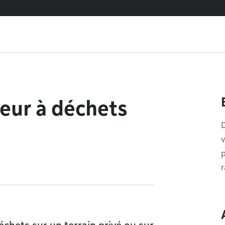
neur à déchets
D
v
p
r