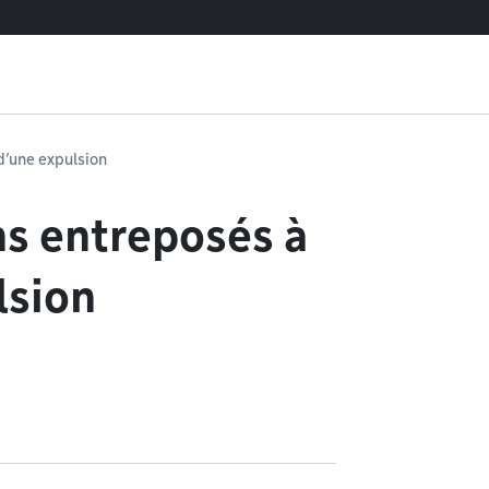
d’une expulsion
ns entreposés à
lsion