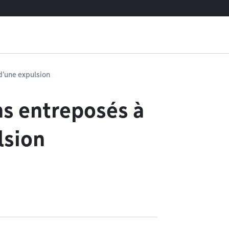
d’une expulsion
ns entreposés à
lsion