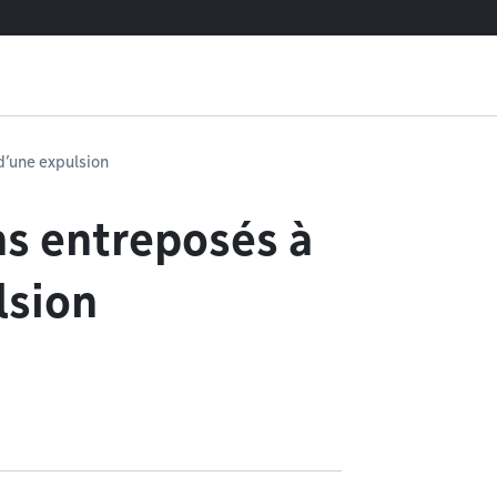
d’une expulsion
ns entreposés à
lsion