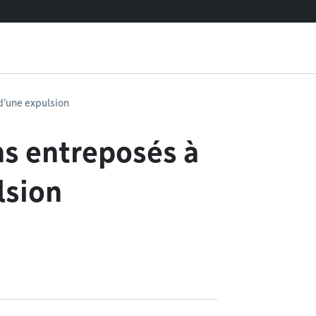
d’une expulsion
ns entreposés à
lsion