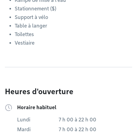
Rampe de mise à l'eau
Stationnement ($)
Support à vélo
Table à langer
Toilettes
Vestiaire
Heures d'ouverture
Horaire habituel
Lundi
7 h 00
à
22 h 00
Mardi
7 h 00
à
22 h 00