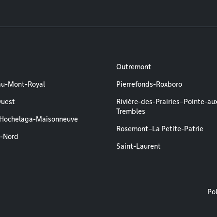
Outremont
au-Mont-Royal
Pierrefonds-Roxboro
Ouest
Rivière-des-Prairies–Pointe-au
Trembles
–Hochelaga-Maisonneuve
Rosemont–La Petite-Patrie
l-Nord
Saint-Laurent
M
Pol