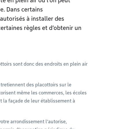
te en plein air où l’on peut
e. Dans certains
utorisés à installer des
ertaines règles et d’obtenir un
ttoirs sont donc des endroits en plein air
etiennent des placottoirs sur le
torisent même les commerces, les écoles
nt la façade de leur établissement à
votre arrondissement l’autorise,