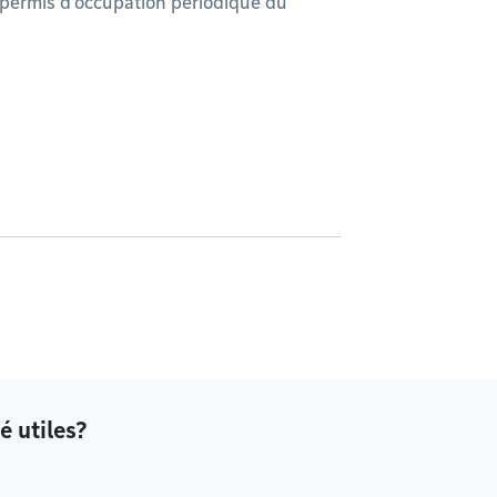
 permis d’occupation périodique du
é utiles?