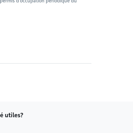
 permis d’occupation périodique du
é utiles?