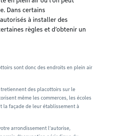
te en plein air où l’on peut
e. Dans certains
utorisés à installer des
ertaines règles et d’obtenir un
ttoirs sont donc des endroits en plein air
etiennent des placottoirs sur le
torisent même les commerces, les écoles
nt la façade de leur établissement à
votre arrondissement l’autorise,