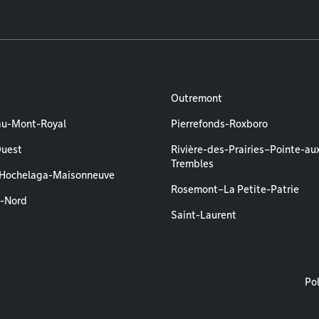
Outremont
au-Mont-Royal
Pierrefonds-Roxboro
Ouest
Rivière-des-Prairies–Pointe-au
Trembles
–Hochelaga-Maisonneuve
Rosemont–La Petite-Patrie
l-Nord
Saint-Laurent
M
Pol