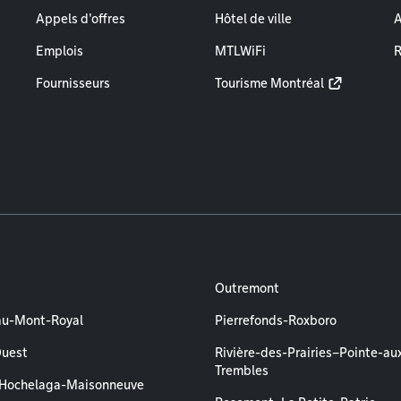
Appels d'offres
Hôtel de ville
A
Emplois
MTLWiFi
R
Fournisseurs
Tourisme Montréal
Outremont
au-Mont-Royal
Pierrefonds-Roxboro
Ouest
Rivière-des-Prairies–Pointe-au
Trembles
–Hochelaga-Maisonneuve